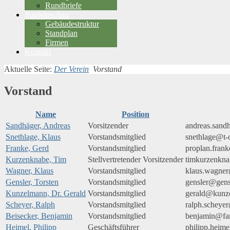
Rundbriefe
Baulehrschau
Gebäudestruktur
Standplan
Firmen
Kontakt
Aktuelle Seite:
Der Verein
Vorstand
Vorstand
Name
Position
Sandhäger, Andreas
Vorsitzender
andreas.sand
Snethlage, Klaus
Vorstandsmitglied
snethlage@t-
Franke, Gerd
Vorstandsmitglied
proplan.frank
Kurzenknabe, Tim
Stellvertretender Vorsitzender
timkurzenkn
Wagner, Klaus
Vorstandsmitglied
klaus.wagner
Gensler, Torsten
Vorstandsmitglied
gensler@gensl
Kunzelmann, Dr. Gerald
Vorstandsmitglied
gerald@kunz
Scheyer, Ralph
Vorstandsmitglied
ralph.scheye
Beisecker, Benjamin
Vorstandsmitglied
benjamin@fam
Heimel, Philipp
Geschäftsführer
philipp.heime