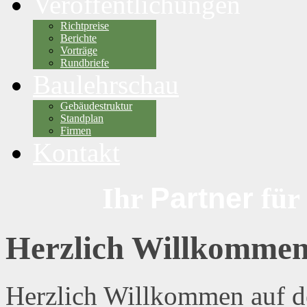
Veröffentlichungen
Richtpreise
Berichte
Vorträge
Rundbriefe
Baulehrschau
Gebäudestruktur
Standplan
Firmen
Kontakt
Partner
Ihr
für
Herzlich Willkomme
Herzlich Willkommen auf de